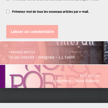
Prévenez-moi de tous les nouveaux articles par e-mail.
Post navigation
PREVIOUS ARTICLE
Un jeu interdit – Intégrale – L.J. Smith
NEXT ARTICLE
Le menteur – Nora Roberts