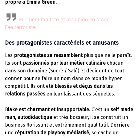
propre à Emma Green.
Elle tient ma tête et ma libido en otage !
Fée terroriste !
Des protagonistes caractériels et amusants
Les
protagonistes se ressemblent
plus que ne le paraît.
Ils sont
passionnés par leur métier culinaire
chacun
dans son domaine (Sucré / Salé) et décident de tout
donner pour se faire un nom dans ce monde hyper
compétitif. Ils ont été
blessés et déçus dans les
relations passées
en leur laissant des séquelles.
B
lake est charmant et insupportable.
C’est un
self made
man, autodidactique
et très bosseur, il se construit un
business florissant et extrêmement qualitatif. Derrière
une r
éputation de playboy médiatisé,
se cache un