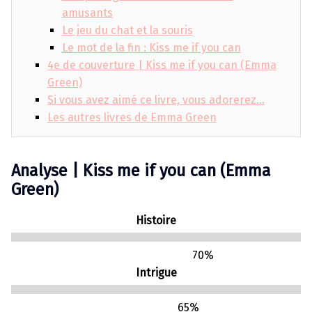
amusants
Le jeu du chat et la souris
Le mot de la fin : Kiss me if you can
4e de couverture | Kiss me if you can (Emma
Green)
Si vous avez aimé ce livre, vous adorerez…
Les autres livres de Emma Green
Analyse | Kiss me if you can (Emma
Green)
Histoire
70
%
Intrigue
65
%