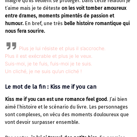
malgré qu’ils veulent se protéger. Dans cette relation je
t’aime mais je te déteste
on les voit tomber amoureux
entre drames, moments pimentés de passion et
humour.
En bref, une très
belle histoire romantique qui
nous fera sourire.
Plus je lui résiste et plus il s’accroche.
Plus il est exécrable et plus je le veux.
Suis-moi, je te fuis, fuis-moi je te suis.
Un cliché, je ne suis qu’un cliché !
Le mot de la fin : Kiss me if you can
Kiss me if you can est une romance feel good
. J’ai bien
aimé l’histoire et le scénario du livre. Les personnages
sont complexes, on vécu des moments douloureux que
vont devoir surpasser ensemble.